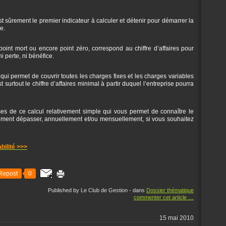
est sûrement le premier indicateur à calculer et détenir pour démarrer la
e.
 point mort ou encore point zéro, correspond au chiffre d’affaires pour
 ni perte, ni bénéfice.
es qui permet de couvrir toutes les charges fixes et les charges variables
t surtout le chiffre d’affaires minimal à partir duquel l’entreprise pourra
s de ce calcul relativement simple qui vous permet de connaître le
rement dépasser, annuellement et/ou mensuellement, si vous souhaitez
abilité >>>
Repost
0
Published by Le Club de Gestion
-
dans
Dossier thématique
commenter cet article
…
15 mai 2010