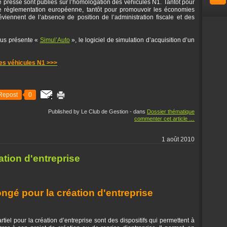
 presse sont publiés sur l’homologation des véhicules N1. Tantôt pour
le règlementation européenne, tantôt pour promouvoir les économies
réviennent de l’absence de position de l’administration fiscale et des
vous présente «
Simul’Auto
», le logiciel de simulation d’acquisition d’un
es véhicules N1 >>>
Repost
0
Published by Le Club de Gestion
-
dans
Dossier thématique
commenter cet article
…
1 août 2010
ation d'entreprise
ngé pour la création d'entreprise
tiel pour la création d’entreprise sont des dispositifs qui permettent à