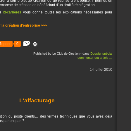
rer à son projet de création ou de reprise d’entreprise. Il permet, en
émarche de création en bénéficiant d’un droit à réintégration.
ar
id-carrières
vous donne toutes les explications nécessaires pour
 la création d'entreprise >>>
Repost
0
Published by Le Club de Gestion
-
dans
Dossier spécial
commenter cet article
…
14 juillet 2010
L'affacturage
estion du poste clients… des termes techniques que vous avez déjà
s parlent pas ?