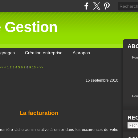
e Gestion
AB
ignages
Création entreprise
A propos
Pou
<<
<
1
2
3
4
5
6
7
8
9
10
>
>>
15 septembre 2010
Pou
La facturation
RE
première tâche administrative à entrer dans les occurrences de votre