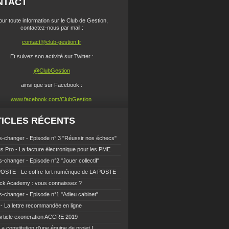
NTACT
our toute information sur le Club de Gestion,
contactez-nous par mail :
contact@club-gestion.fr
Et suivez son activité sur Twitter :
@ClubGestion
ainsi que sur Facebook :
www.facebook.com/ClubGestion
ICLES RÉCENTS
-changer - Episode n° 3 "Réussir nos échecs"
s Pro - La facture électronique pour les PME
-changer - Episode n°2 "Jouer collectif"
OSTE - Le coffre fort numérique de LA POSTE
ck Academy : vous connaissez ?
-changer - Episode n°1 "Adieu cabinet"
- La lettre recommandée en ligne
Article exoneration ACCRE 2019
La constitution d'une équipe de projet !