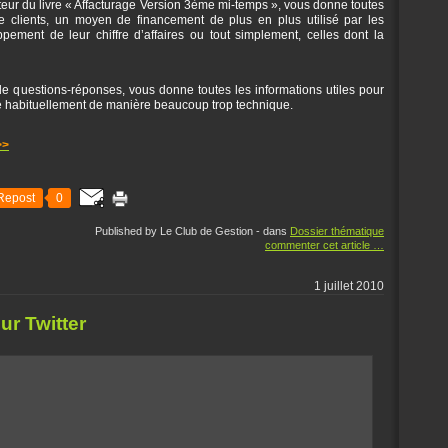
r du livre « Affacturage Version 3ème mi-temps », vous donne toutes
ste clients, un moyen de financement de plus en plus utilisé par les
ppement de leur chiffre d’affaires ou tout simplement, celles dont la
e questions-réponses, vous donne toutes les informations utiles pour
ée habituellement de manière beaucoup trop technique.
>>
Repost
0
Published by Le Club de Gestion
-
dans
Dossier thématique
commenter cet article
…
1 juillet 2010
ur Twitter