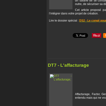
un salarié de se consac
outre, de sécuriser sa d
Cet article proposé p
l’intégrer dans votre projet de création.
Lire le dossier spécial :
DS2 - Le congé pour
DT7 - L'affacturage
Affacturage, Factor, G
entendu mais qui ne vou