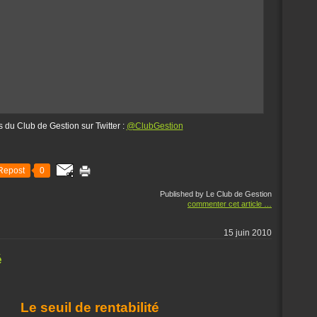
s du Club de Gestion sur Twitter :
@ClubGestion
Repost
0
Published by Le Club de Gestion
commenter cet article
…
15 juin 2010
é
Le seuil de rentabilité