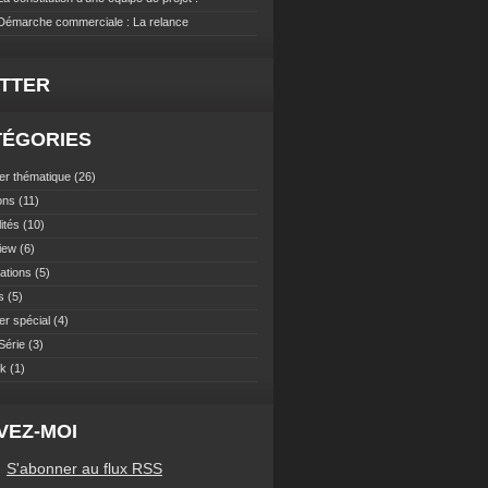
 Démarche commerciale : La relance
ITTER
TÉGORIES
er thématique
(26)
ons
(11)
ités
(10)
view
(6)
ations
(5)
s
(5)
er spécial
(4)
Série
(3)
ok
(1)
VEZ-MOI
S'abonner au flux RSS