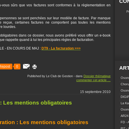
CO
es-vous sûrs que vos factures sont conformes à la règlementation en
P
 personnes se sont penchées sur leur modèle de facture. Par manque
ure reçue, certaines factures ne comportent pas toutes les mentions
re lourdes.
bligatoires dans ce dossier, nous avons préféré vous offrir un e-book
ue rappelle quand à lui les principales règles de facturation.
IBLE - EN COURS DE MAJ :
DT9 - La facturation >>>
Repost
0
ART
Published by Le Club de Gestion
-
dans
Dossier thématique
Osons
commenter cet article
…
Choru
Osons
15 septembre 2010
DIGIP
 : Les mentions obligatoires
La Ka
Osons
AR24 
ration : Les mentions obligatoires
FD - 
PI7 - 