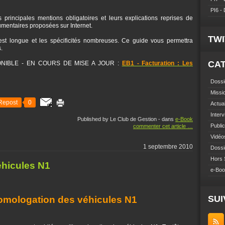
PI6 -
 principales mentions obligatoires et leurs explications reprises de
umentaires proposées sur Internet.
TW
est longue et les spécificités nombreuses. Ce guide vous permettra
.
CA
DISPONIBLE - EN COURS DE MISE A JOUR :
EB1 - Facturation : Les
Dossi
Missi
Repost
0
Actual
Inter
Published by Le Club de Gestion
-
dans
e-Book
Public
commenter cet article
…
Vidéo
1 septembre 2010
Dossi
Hors 
éhicules N1
e-Bo
SUI
omologation des véhicules N1