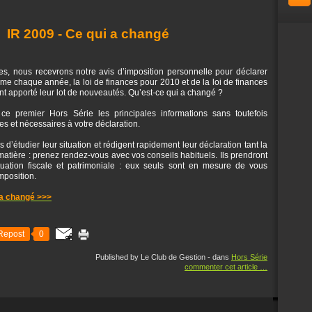
IR 2009 - Ce qui a changé
, nous recevrons notre avis d’imposition personnelle pour déclarer
 chaque année, la loi de finances pour 2010 et de la loi de finances
ont apporté leur lot de nouveautés. Qu’est-ce qui a changé ?
e premier Hors Série les principales informations sans toutefois
les et nécessaires à votre déclaration.
’étudier leur situation et rédigent rapidement leur déclaration tant la
 matière : prenez rendez-vous avec vos conseils habituels. Ils prendront
tuation fiscale et patrimoniale : eux seuls sont en mesure de vous
mposition.
 a changé >>>
Repost
0
Published by Le Club de Gestion
-
dans
Hors Série
commenter cet article
…