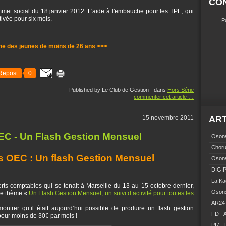
CO
mmet social du 18 janvier 2012. L'aide à l'embauche pour les TPE, qui
tivée pour six mois.
P
he des jeunes de moins de 26 ans >>>
Repost
0
Published by Le Club de Gestion
-
dans
Hors Série
commenter cet article
…
15 novembre 2011
ART
OEC - Un Flash Gestion Mensuel
Osons
Choru
s OEC : Un flash Gestion Mensuel
Osons
DIGIP
La Ka
ts-comptables qui se tenait à Marseille du 13 au 15 octobre dernier,
Osons
le thème «
Un Flash Gestion Mensuel, un suivi d’activité pour toutes les
AR24 
émontrer qu’il était aujourd’hui possible de produire un flash gestion
FD - 
pour moins de 30€ par mois !
PI7 - 