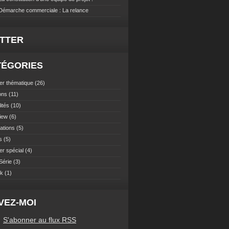
 Démarche commerciale : La relance
ITTER
TÉGORIES
er thématique
(26)
ons
(11)
ités
(10)
view
(6)
ations
(5)
s
(5)
er spécial
(4)
Série
(3)
ok
(1)
VEZ-MOI
S'abonner au flux RSS