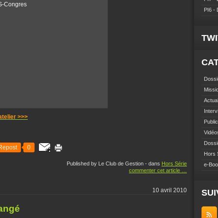
PI6 -
TW
CA
Dossi
Missi
Actual
Inter
atelier >>>
Public
Vidéo
Dossi
Repost
0
Hors 
Published by Le Club de Gestion
-
dans
Hors Série
e-Bo
commenter cet article
…
10 avril 2010
SUI
hangé