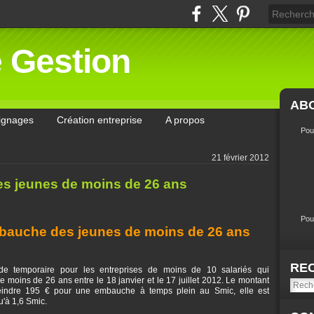
e Gestion
AB
ignages
Création entreprise
A propos
Pou
21 février 2012
es jeunes de moins de 26 ans
Pou
mbauche des jeunes de moins de 26 ans
RE
ide temporaire pour les entreprises de moins de 10 salariés qui
moins de 26 ans entre le 18 janvier et le 17 juillet 2012. Le montant
teindre 195 € pour une embauche à temps plein au Smic, elle est
u'à 1,6 Smic.