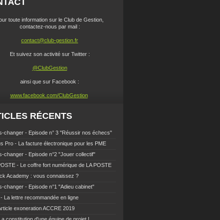
NTACT
our toute information sur le Club de Gestion,
contactez-nous par mail :
contact@club-gestion.fr
Et suivez son activité sur Twitter :
@ClubGestion
ainsi que sur Facebook :
www.facebook.com/ClubGestion
ICLES RÉCENTS
-changer - Episode n° 3 "Réussir nos échecs"
s Pro - La facture électronique pour les PME
-changer - Episode n°2 "Jouer collectif"
OSTE - Le coffre fort numérique de LA POSTE
ck Academy : vous connaissez ?
-changer - Episode n°1 "Adieu cabinet"
- La lettre recommandée en ligne
Article exoneration ACCRE 2019
La constitution d'une équipe de projet !