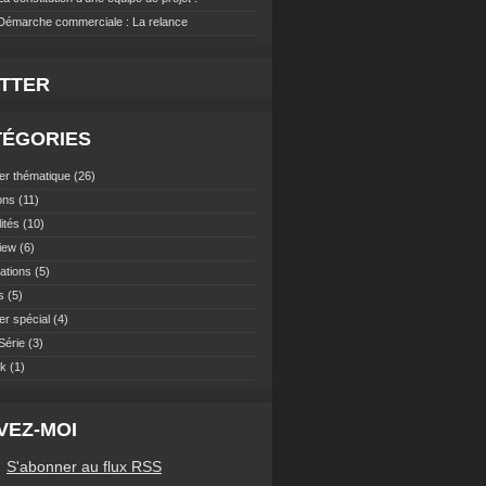
 Démarche commerciale : La relance
ITTER
TÉGORIES
er thématique
(26)
ons
(11)
ités
(10)
view
(6)
ations
(5)
s
(5)
er spécial
(4)
Série
(3)
ok
(1)
VEZ-MOI
S'abonner au flux RSS