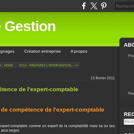
e Gestion
AB
ignages
Création entreprise
A propos
Pou
 : MODE...
DT13 - PRÉPAREZ L'INTERVENTION... >>
15 février 2011
tence de l'expert-comptable
Pou
de compétence de l'expert-comptable
RE
expert-comptable comme un expert de la comptabilité mais sa ou ses
plus larges.