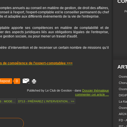
CO
omptes annuels au conseil en matière de gestion, de droit des affaires,
P
 conseil à l'export, l'expert-comptable est le conseiller permanent du chef
le et adaptée aux différents évènements de la vie de l'entreprise.
-comptable apporte ses compétences en matière de comptabilité et de
fier des aspects juridiques liés aux obligations légales de l'entreprise,
e gestion sociale, ou pour mener un travail d'audit.
ètre d’intervention et de recenser un certain nombre de missions qu’il
s de compétence de l'expert-comptablee >>>
ART
Osons
Repost
0
Choru
Osons
Published by Le Club de Gestion
-
dans
Dossier thématique
commenter cet article
…
DIGIP
 : MODE...
DT13 - PRÉPAREZ L'INTERVENTION... >>
La Ka
Osons
AR24 
FD - 
PI7 - 