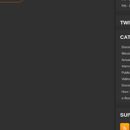
PI6 -
TW
CA
Dossi
Missi
Actual
Inter
Public
Vidéo
Dossi
Hors 
e-Bo
SUI