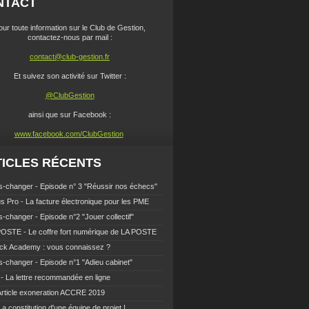
NTACT
our toute information sur le Club de Gestion,
contactez-nous par mail :
contact@club-gestion.fr
Et suivez son activité sur Twitter :
@ClubGestion
ainsi que sur Facebook :
www.facebook.com/ClubGestion
ICLES RÉCENTS
-changer - Episode n° 3 "Réussir nos échecs"
s Pro - La facture électronique pour les PME
-changer - Episode n°2 "Jouer collectif"
OSTE - Le coffre fort numérique de LA POSTE
ck Academy : vous connaissez ?
-changer - Episode n°1 "Adieu cabinet"
- La lettre recommandée en ligne
Article exoneration ACCRE 2019
La constitution d'une équipe de projet !