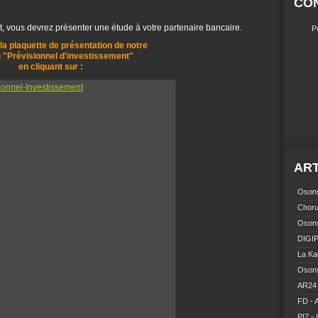
CO
nt, vous devrez présenter une étude à votre partenaire bancaire.
P
a plaquette de présentation de notre
 "Prévisionnel d'investissement"
en cliquant sur :
ART
Osons
Choru
Osons
DIGIP
La Ka
Osons
AR24 
FD - 
PI7 - 