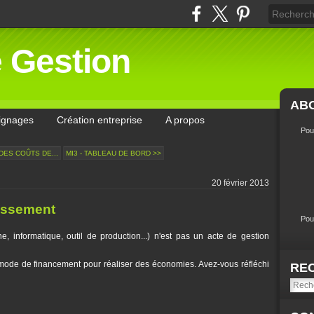
e Gestion
AB
ignages
Création entreprise
A propos
Pou
 DES COÛTS DE...
MI3 - TABLEAU DE BORD >>
20 février 2013
tissement
Pou
, informatique, outil de production...) n'est pas un acte de gestion
mode de financement pour réaliser des économies. Avez-vous réfléchi
RE