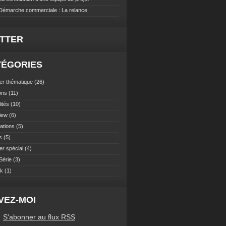
 Démarche commerciale : La relance
ITTER
TÉGORIES
er thématique
(26)
ons
(11)
ités
(10)
view
(6)
ations
(5)
s
(5)
er spécial
(4)
Série
(3)
ok
(1)
VEZ-MOI
S'abonner au flux RSS