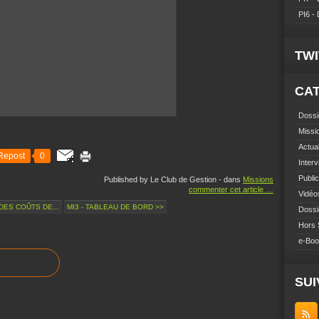
PI6 -
TW
CA
Dossi
Missi
Actual
Repost
0
Inter
Public
Published by Le Club de Gestion
-
dans
Missions
commenter cet article
…
Vidéo
 DES COÛTS DE...
MI3 - TABLEAU DE BORD >>
Dossi
Hors 
e-Bo
SUI