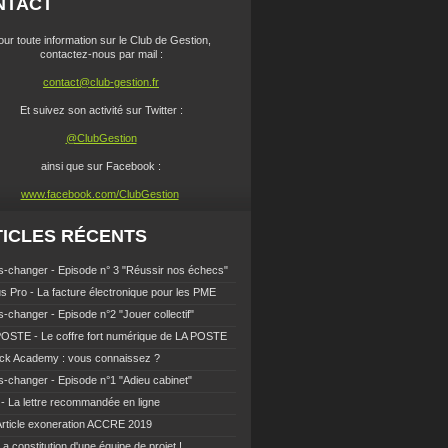
NTACT
our toute information sur le Club de Gestion,
contactez-nous par mail :
contact@club-gestion.fr
Et suivez son activité sur Twitter :
@ClubGestion
ainsi que sur Facebook :
www.facebook.com/ClubGestion
ICLES RÉCENTS
-changer - Episode n° 3 "Réussir nos échecs"
s Pro - La facture électronique pour les PME
-changer - Episode n°2 "Jouer collectif"
OSTE - Le coffre fort numérique de LA POSTE
ck Academy : vous connaissez ?
-changer - Episode n°1 "Adieu cabinet"
- La lettre recommandée en ligne
Article exoneration ACCRE 2019
La constitution d'une équipe de projet !