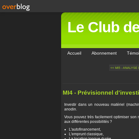
Le Club d
Accueil
Abonnement
Témo
<< MI5 - ANALYSE
MI4 - Prévisionnel d'inves
Investir dans un nouveau matériel (machine
anodin.
Vous pouvez très facilement optimiser son 
aux différentes possibilités ?
L'autofinancement,
L'emprunt classique,
La location longue durée,